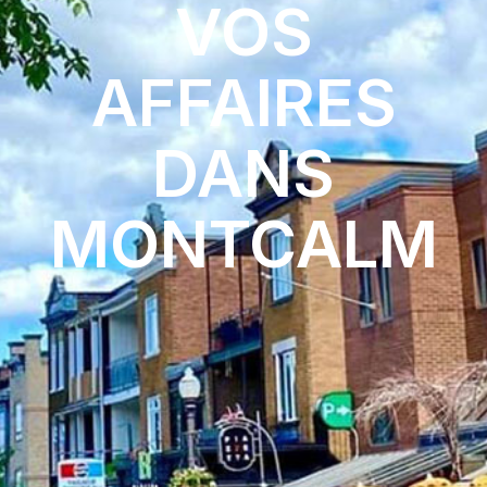
VOS
AFFAIRES
DANS
MONTCALM