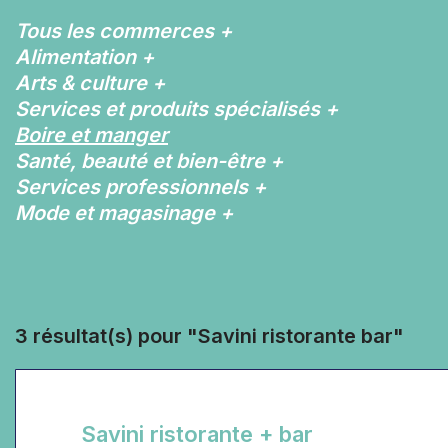
Tous les commerces
+
Alimentation
+
Arts & culture
+
Services et produits spécialisés
+
Boire et manger
Santé, beauté et bien-être
+
Services professionnels
+
Mode et magasinage
+
3 résultat(s) pour "Savini ristorante bar"
Savini ristorante + bar