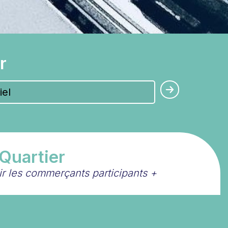
r
 Quartier
oir les commerçants participants
+