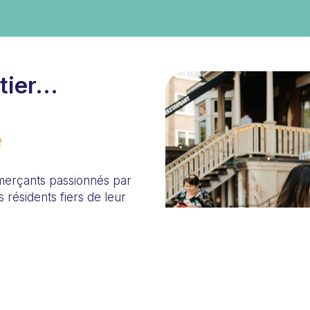
ier...
e
merçants passionnés par
 résidents fiers de leur
ccasion pour sillonner les
tes : l’architecture
les imposants arbres vous
e en plein cœur de la nature
il est si agréable d’y vivre,
pour ses résidents. Peu