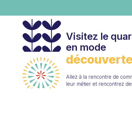
Visitez le quart
en mode
découvert
Allez à la rencontre de com
leur métier et rencontrez des
milieu de vie. Profitez de l’o
rues et les ruelles environnan
britannique vous charmera, 
donneront l’impression d’êtr
et vous découvrirez pourquoi 
tant pour ses visiteurs que 